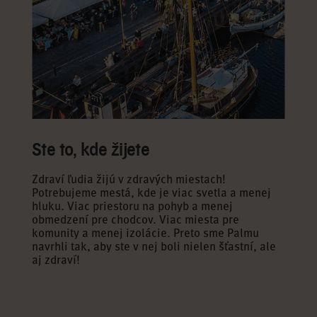
Verejné priestory
Pri tvorbe mesta sa príliš často myslí na autá
a budovy a zabúda sa pritom na človeka a jeho
potreby. Práve homo sapiens a priestory, v ktorých sa
pohybuje by však mali byť na prvom mieste.
Ste to, kde žijete
V Palme sme takmer všetku dopravu presunuli na
Zdraví ľudia žijú v zdravých miestach!
okraj areálu, takže v jeho centre zostalo viac miesta
Potrebujeme mestá, kde je viac svetla a menej
na príjemné uličky, námestia a zákutia, v ktorých
hluku. Viac priestoru na pohyb a menej
budete radi tráviť čas, či už máte osem alebo
obmedzení pre chodcov. Viac miesta pre
osemdesiat rokov. Chceme vytvoriť príjemné verejné
komunity a menej izolácie. Preto sme Palmu
priestory, kde sa vedľa seba zmestí pár na
navrhli tak, aby ste v nej boli nielen šťastní, ale
prechádzke, mamička s kočíkom a pán s košíkom
aj zdraví!
jabĺk. Kde stromy vrhajú tieň a ľudia sú na prvom
mieste.