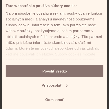
Táto webstránka používa súbory cookies
Na prispôsobenie obsahu a reklám, poskytovanie funkcií
sociálnych médií a analýzu návštevnosti používame
súbory cookie. Informácie o tom, ako používate naše
webové stránky, poskytujeme aj našim partnerom v
oblasti sociálnych médií, inzercie a analýzy. Títo partneri
môžu príslušné informácie skombinovať s ďalšími
údajmi, ktoré ste im poskytli alebo ktoré od vás získali,
keď ste používali ich služby. Súbory cookies môžete
prijať alebo odmietnuť kliknutím na jednotlivé tlačidlá.
V prípade odmietnutia bude táto webová stránka
Povoliť všetko
spracovávať iba nevyhnutné cookies, ktoré slúžia na
zabezpečenie riadnej funkcionality webstránky.
V prípade, že máte záujem personalizovať nastavenia
Prispôsobiť
cookies, kliknite na tlačidlo „Prispôsobiť“.
Odmietnuť
Informácie o spracúvaní osobných údajov –
COOKIES