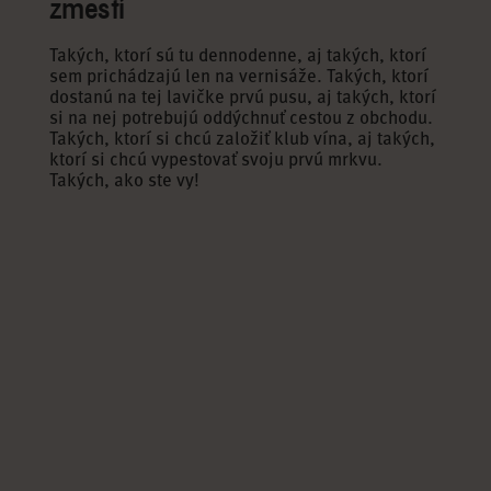
zmestí
03/04
03/04
03/04
03/04
Takých, ktorí sú tu dennodenne, aj takých, ktorí
sem prichádzajú len na vernisáže. Takých, ktorí
dostanú na tej lavičke prvú pusu, aj takých, ktorí
si na nej potrebujú oddýchnuť cestou z obchodu.
Takých, ktorí si chcú založiť klub vína, aj takých,
ktorí si chcú vypestovať svoju prvú mrkvu.
Takých, ako ste vy!